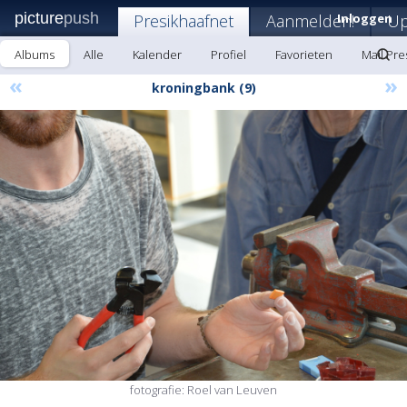
picture
push
Presikhaafnet
Aanmelden!
Inloggen
Up
Albums
Alle
Kalender
Profiel
Favorieten
Mail Pre
«
»
kroningbank (9)
fotografie: Roel van Leuven