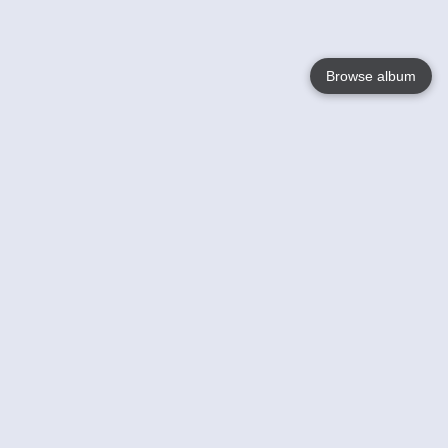
Browse album
Language
English
Nederlands
Français
Jouw
Help
Lees Meer