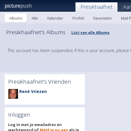
picture
push
Presikhaafnet
Aa
Albums
Alle
Kalender
Profiel
Favorieten
Mail 
Presikhaafnet's Albums
Lijst van alle Albums
-
This account has been suspended. If this is your account, please 
Presikhaafnet's Vrienden
René Vriezen
Inloggen
Log in met je emailadres en
wachtwoord of
Meld je nu aan
als je