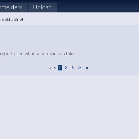
nmelden!
Upload
Presikhaafnet
log in to see what action you can take.
>
»
«
<
1
2
3