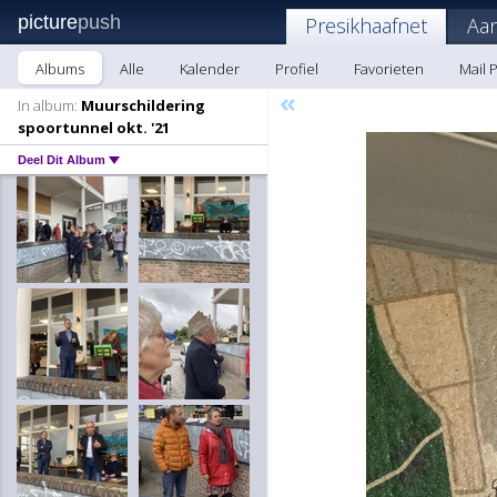
picture
push
Presikhaafnet
Aa
Albums
Alle
Kalender
Profiel
Favorieten
Mail 
«
In album:
Muurschildering
spoortunnel okt. '21
Deel Dit Album