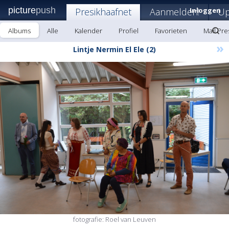
picture
push
Presikhaafnet
Aanmelden!
Inloggen
Up
Albums
Alle
Kalender
Profiel
Favorieten
Mail Pre
»
Lintje Nermin El Ele (2)
fotografie: Roel van Leuven