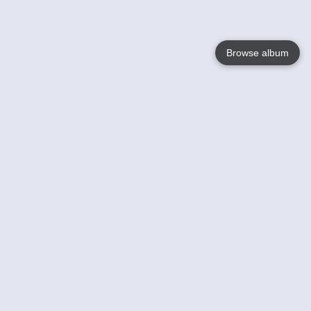
Browse album
Language
English
Nederlands
Français
Jouw
Help
Lees Meer