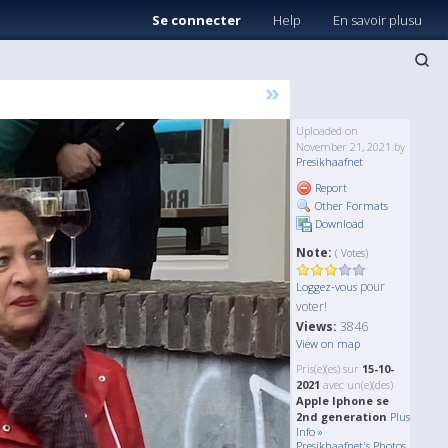
Se connecter
Help
En savoir plusu
»
Uploaded on
November 21, 2021 by
Presikhaafnet
Report
Other Formats
Download
Note:
( Votes)
pour
Loggez-vous
voter!
Views:
3846
View on map
Pris(e)(es) sur
15-10-
2021
avec un(e)(des)
Apple Iphone se
2nd generation
Plus
Info »
Presikhaafnet's Photos