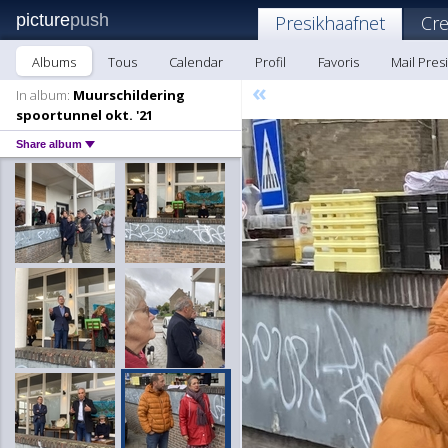
picture
push
Presikhaafnet
Cre
Albums
Tous
Calendar
Profil
Favoris
Mail Pres
«
In album:
Muurschildering
spoortunnel okt. '21
Share album